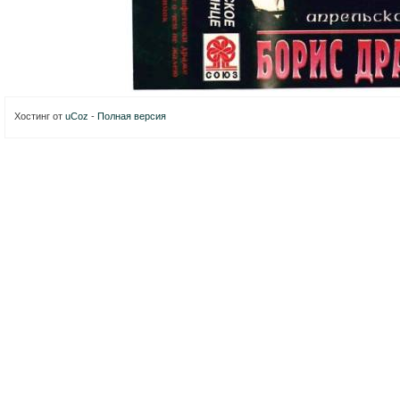
Хостинг от
uCoz
-
Полная версия