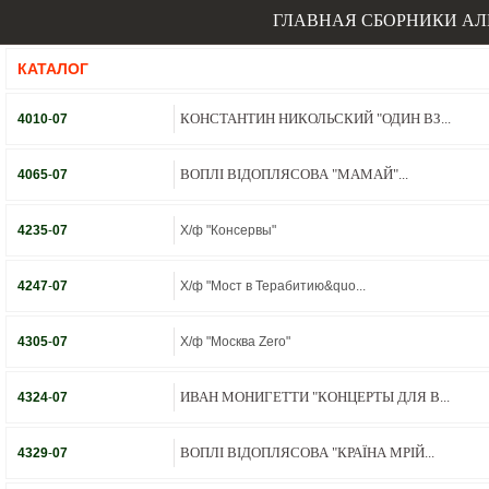
ГЛАВНАЯ
СБОРНИКИ
АЛ
КАТАЛОГ
КОНСТАНТИН НИКОЛЬСКИЙ "ОДИН ВЗ...
4010
-
07
ВОПЛI ВIДОПЛЯСОВА "МАМАЙ"...
4065
-
07
4235
-
07
Х/ф "Консервы"
4247
-
07
Х/ф "Мост в Терабитию&quo...
4305
-
07
Х/ф "Москва Zero"
ИВАН МОНИГЕТТИ "КОНЦЕРТЫ ДЛЯ В...
4324
-
07
ВОПЛI ВIДОПЛЯСОВА "КРАЇНА МРІЙ...
4329
-
07