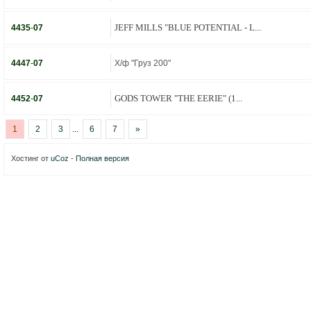
JEFF MILLS "BLUE POTENTIAL - L...
4435
-
07
4447
-
07
Х/ф "Груз 200"
GODS TOWER "THE EERIE" (1...
4452
-
07
1
2
3
...
6
7
»
Хостинг от
uCoz
-
Полная версия