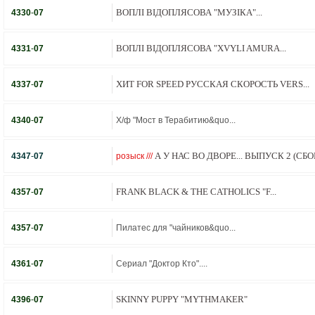
ВОПЛI ВIДОПЛЯСОВА "МУЗІКА"...
4330
-
07
ВОПЛI ВIДОПЛЯСОВА "XVYLI AMURA...
4331
-
07
ХИТ FOR SPEED РУССКАЯ СКОРОСТЬ VERS...
4337
-
07
4340
-
07
Х/ф "Мост в Терабитию&quo...
А У НАС ВО ДВОРЕ... ВЫПУСК 2 (СБОР
4347
-
07
розыск ///
FRANK BLACK & THE CATHOLICS "F...
4357
-
07
4357
-
07
Пилатес для "чайников&quo...
4361
-
07
Сериал "Доктор Кто"....
SKINNY PUPPY "MYTHMAKER"
4396
-
07