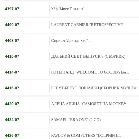
4397
-
07
Х/ф "Мисс Поттер"
LAURENT GARNIER "RETROSPECTIVE...
4400
-
07
4408
-
07
Сериал "Доктор Кто"....
ДАЛЬНИЙ СВЕТ. ВЫПУСК 8 (СБОРНИК)
4410
-
07
РОТЕРЗАНД "WELCOME TO GOODBYE&...
4414
-
07
БЕГУТ-БЕГУТ ЛОШАДКИ (СБОРНИК МУЛЬТФ..
4416
-
07
АЛЁНА АПИНА "САМОЛЁТ НА МОСКВУ...
4420
-
07
SAMAEL "ERA ONE" (2 CD)
4424
-
07
PAVLOV & COMPUTERS ‎"DOLPHIN L...
4426
-
07