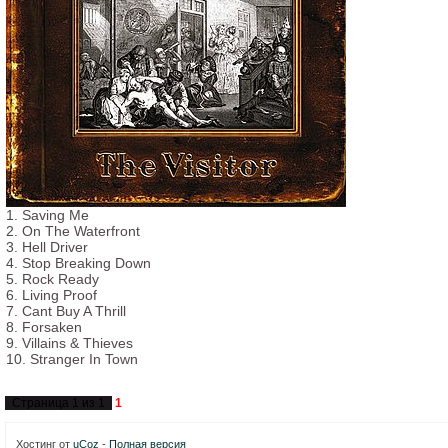
1. Saving Me
2. On The Waterfront
3. Hell Driver
4. Stop Breaking Down
5. Rock Ready
6. Living Proof
7. Cant Buy A Thrill
8. Forsaken
9. Villains & Thieves
10. Stranger In Town
Страница
1
из
1
1
Хостинг от
uCoz
-
Полная версия