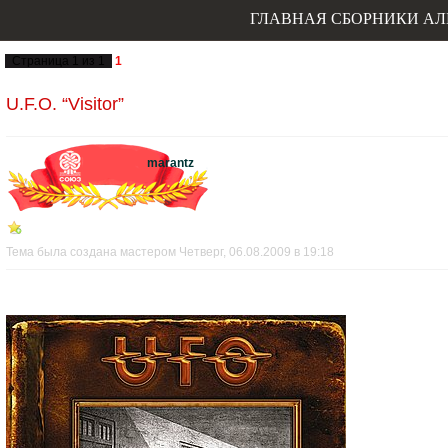
ГЛАВНАЯ
СБОРНИКИ
АЛ
Страница
1
из
1
1
U.F.O. “Visitor”
marantz
Тема была создана мастером Четверг, 06.08.2009 в 19:18