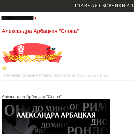
ГЛАВНАЯ
СБОРНИКИ
АЛ
Страница
1
из
1
1
Александра Арбацкая "Слова"
woron
Тема была создана мастером Воскресенье, 02.08.2009 в 10:20
Александра Арбацкая "Слова"