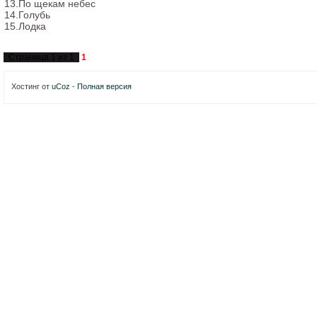
13.По щекам небес
14.Голубь
15.Лодка
Страница
1
из
1
1
Хостинг от
uCoz
-
Полная версия