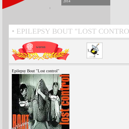
2014
EPILEPSY BOUT "LOST CONTRO
woron
Epilepsy Bout "Lost control"