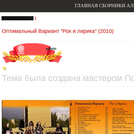
ГЛАВНАЯ
СБОРНИКИ
АЛ
Страница
1
из
1
1
Оптимальный Вариант "Рок и лирика" (2010)
admin
Тема была создана мастером Пон