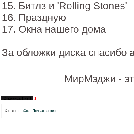
15. Битлз и 'Rolling Stones'
16. Праздную
17. Окна нашего дома
За обложки диска спасибо
МирМэджи - э
Страница
1
из
1
1
Хостинг от
uCoz
-
Полная версия