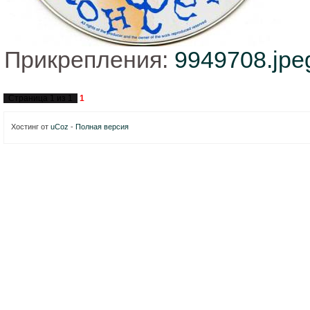
Прикрепления:
9949708.jpe
Страница
1
из
1
1
Хостинг от
uCoz
-
Полная версия