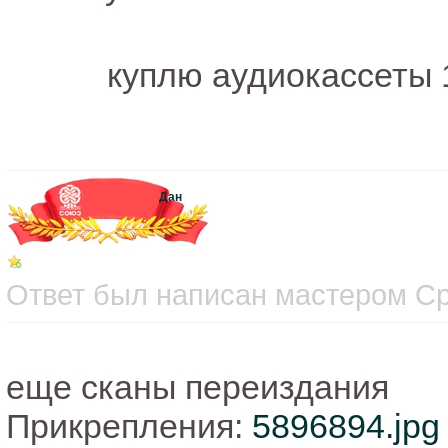
куплю аудиокассеты 
Дан
Ответ был написан мастером Сре
еще сканы переиздания
Прикрепления:
5896894.jpg