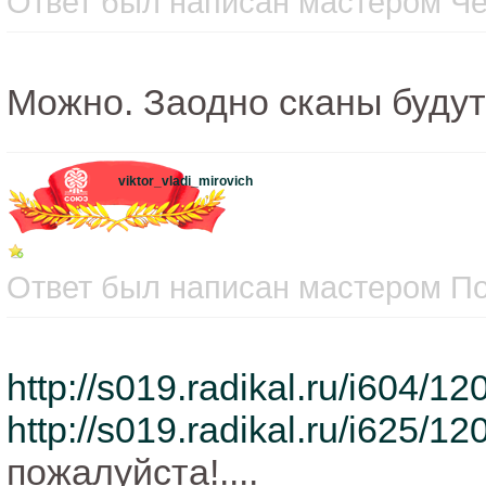
Ответ был написан мастером Чет
Можно. Заодно сканы будут
viktor_vladi_mirovich
Ответ был написан мастером Пон
http://s019.radikal.ru/i604/
http://s019.radikal.ru/i625/1
пожалуйста!....