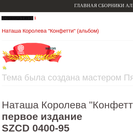
ГЛАВНАЯ
СБОРНИКИ
АЛ
Страница
1
из
1
1
Наташа Королева "Конфетти" (альбом)
woron
Тема была создана мастером Пят
Наташа Королева "Конфетт
первое издание
SZCD 0400-95