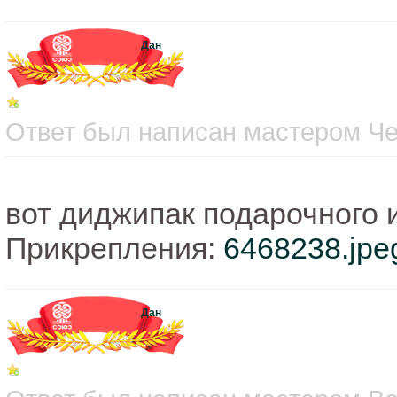
Дан
Ответ был написан мастером Чет
вот диджипак подарочного 
Прикрепления:
6468238.jpe
Дан