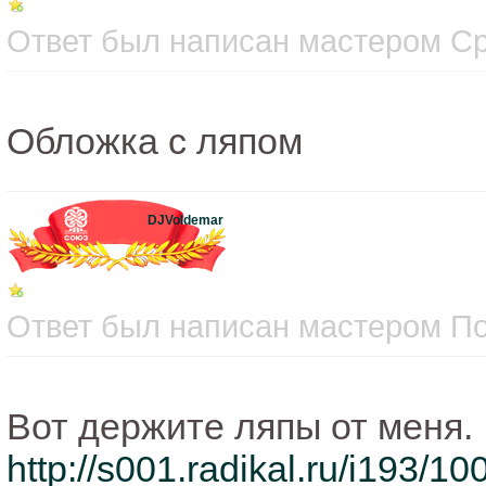
Ответ был написан мастером Сре
Обложка с ляпом
DJVoldemar
Ответ был написан мастером Пон
Вот держите ляпы от меня.
http://s001.radikal.ru/i193/