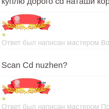
куплю дорого cd наташи ко
cool-v
Ответ был написан мастером Вос
Scan Cd nuzhen?
woron
Ответ был написан мастером Пон