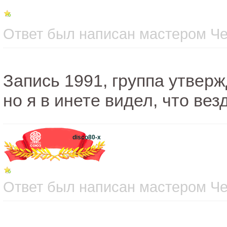
Ответ был написан мастером Чет
Запись 1991, группа утверж
но я в инете видел, что вез
disco80-x
Ответ был написан мастером Чет