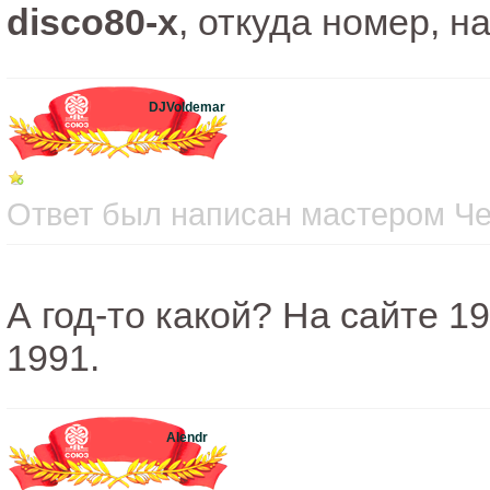
disco80-x
, откуда номер, н
DJVoldemar
Ответ был написан мастером Чет
А год-то какой? На сайте 19
1991.
Alendr