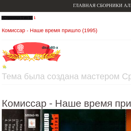
ГЛАВНАЯ
СБОРНИКИ
АЛ
Страница
1
из
1
1
Комиссар - Наше время пришло (1995)
disco80-x
Тема была создана мастером Сре
Комиссар - Наше время при