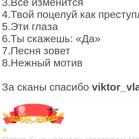
3.Все изменится
4.Твой поцелуй как престу
5.Эти глаза
6.Ты скажешь: «Да»
7.Песня зовет
8.Нежный мотив
За сканы спасибо
viktor_vl
woron