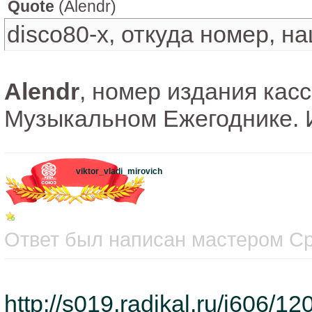
Quote
(
Alendr
)
disco80-x, откуда номер, н
Alendr
, номер издания кас
Музыкальном Ежегоднике. И
viktor_vladi_mirovich
Ответ был написан мастером Сре
http://s019.radikal.ru/i606/