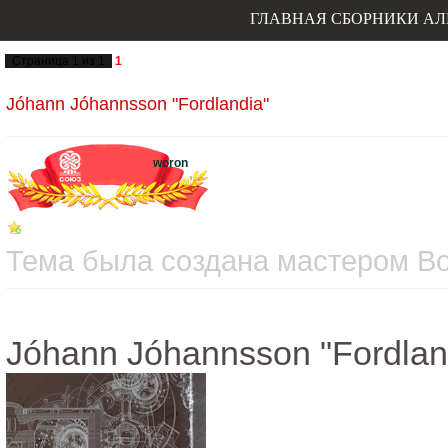
ГЛАВНАЯ
СБОРНИКИ
АЛ
Страница
1
из
1
1
Jóhann Jóhannsson "Fordlandia"
woron
Тема была создана мастером Вос
Jóhann Jóhannsson "Fordlan