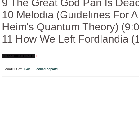
9 The Great God Pan Is Dead
10 Melodia (Guidelines For 
Heim's Quantum Theory) (9:0
11 How We Left Fordlandia (
Страница
1
из
1
1
Хостинг от
uCoz
-
Полная версия