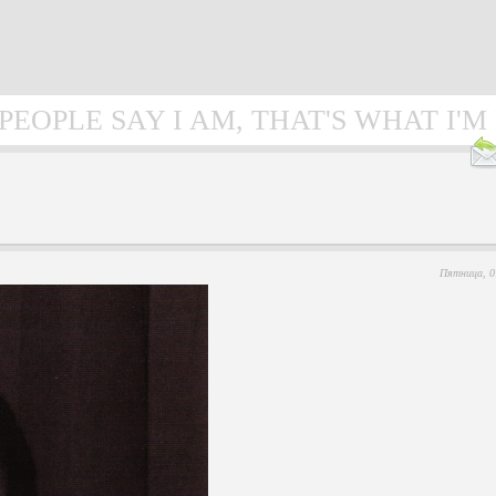
OPLE SAY I AM, THAT'S WHAT I'M
Пятница, 07