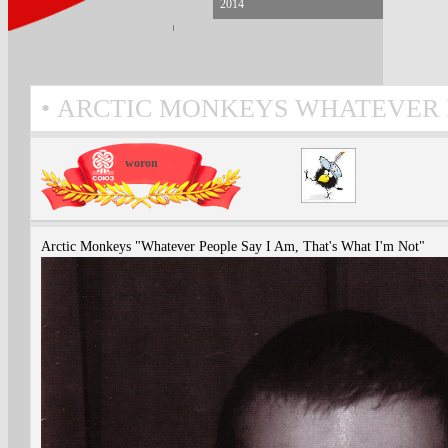
2014
ARCTIC MONKEYS WHATEVER PE
woron
Arctic Monkeys "Whatever People Say I Am, That's What I'm Not"