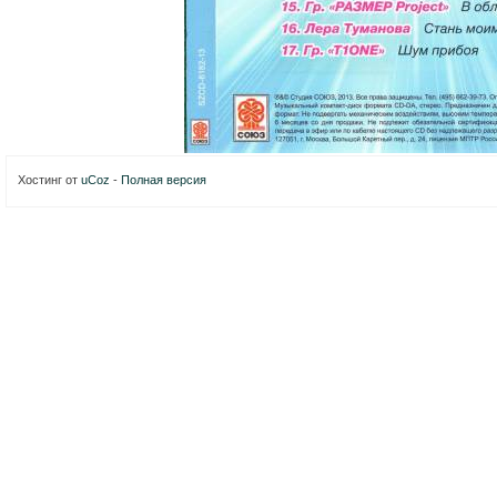
Хостинг от
uCoz
-
Полная версия