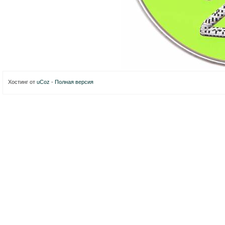
Хостинг от
uCoz
-
Полная версия