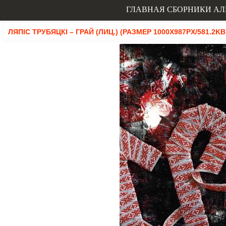
ГЛАВНАЯ
СБОРНИКИ
АЛ
ЛЯПIС ТРУБЯЦКI – ГРАЙ (ЛИЦ.) (РАЗМЕР 1000X987PX/581.2KB