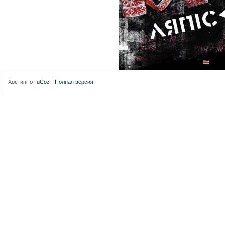
Хостинг от
uCoz
-
Полная версия