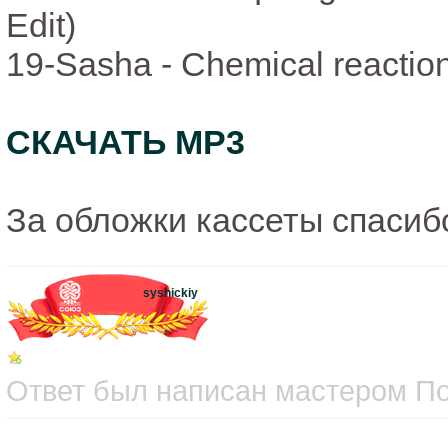
Edit)
19-Sasha - Chemical reactio
СКАЧАТЬ MP3
За обложки кассеты спаси
syshickiy
Ответ был написан мастером Пон