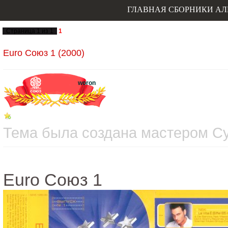
ГЛАВНАЯ
СБОРНИКИ
АЛ
Страница
1
из
1
1
Euro Союз 1 (2000)
woron
Тема была создана мастером Суб
Euro Союз 1