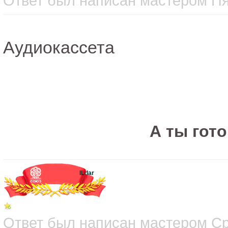
Ответ был написан мастером Пят
Аудиокассета
А ты гот
ILdar
Ответ был написан мастером Сре