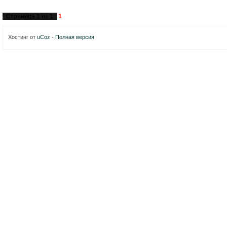
Страница
1
из
1
1
Хостинг от
uCoz
-
Полная версия