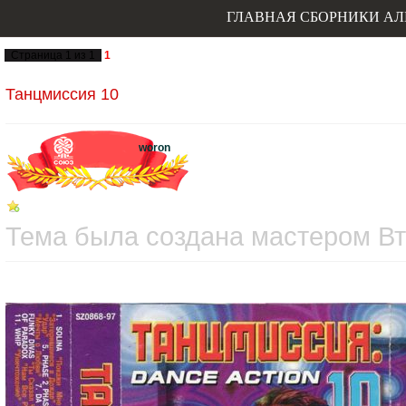
ГЛАВНАЯ
СБОРНИКИ
АЛ
Страница
1
из
1
1
Танцмиссия 10
woron
Тема была создана мастером Вто