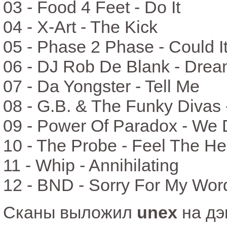
03 - Food 4 Feet - Do It
04 - X-Art - The Kick
05 - Phase 2 Phase - Could I
06 - DJ Rob De Blank - Drea
07 - Da Yongster - Tell Me
08 - G.B. & The Funky Divas
09 - Power Of Paradox - We 
10 - The Probe - Feel The He
11 - Whip - Annihilating
12 - BND - Sorry For My Wor
Сканы выложил
unex
на дэ