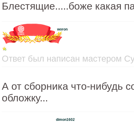
Блестящие.....боже какая п
woron
Ответ был написан мастером Суб
А от сборника что-нибудь 
обложку...
dimon1602