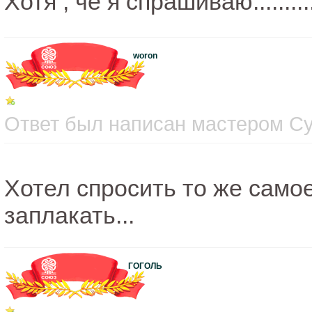
Хотя , че я спрашиваю...........
woron
Ответ был написан мастером Суб
Хотел спросить то же самое
заплакать...
ГОГОЛЬ