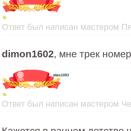
Ответ был написан мастером Пят
dimon1602
, мне трек номе
alias1093
Ответ был написан мастером Чет
Кажется в раннем детстве 