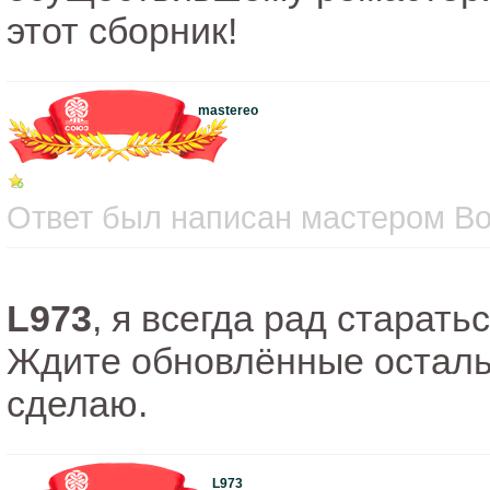
этот сборник!
mastereo
Ответ был написан мастером Вос
L973
, я всегда рад старат
Ждите обновлённые остальн
сделаю.
L973