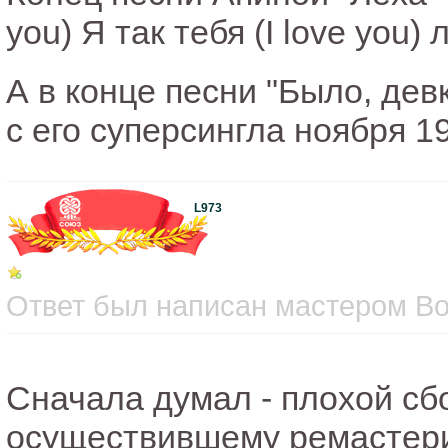
you) Я так тебя (I love you
А в конце песни "Было, девк
с его суперсингла ноября 1
L973
Ответ был написан мастером Вос
Сначала думал - плохой сбо
осуществившему ремастерин