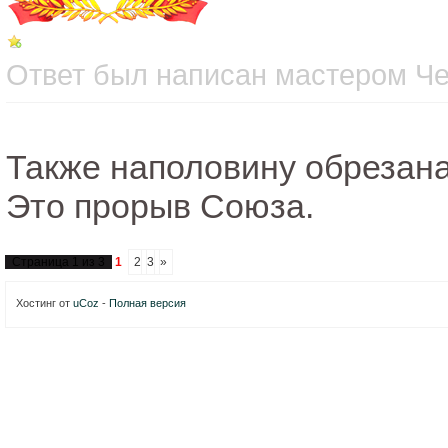
Ответ был написан мастером Чет
Также наполовину обрезана
Это прорыв Союза.
Страница
1
из
3
1
2
3
»
Хостинг от
uCoz
-
Полная версия