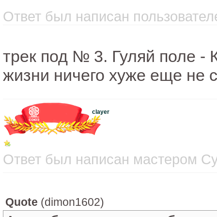
Ответ был написан пользователе
трек под № 3. Гуляй поле - 
жизни ничего хуже еще не
clayer
Ответ был написан мастером Суб
Quote
(
dimon1602
)