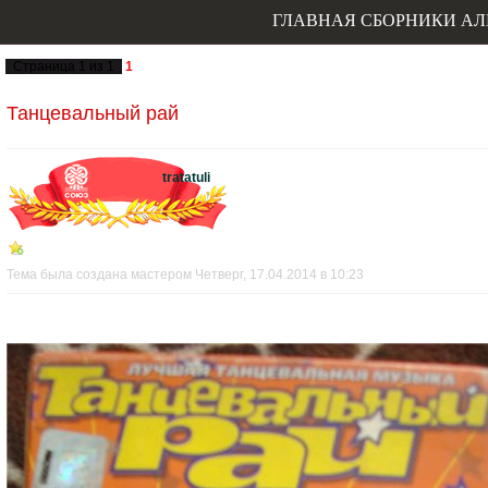
ГЛАВНАЯ
СБОРНИКИ
АЛ
Страница
1
из
1
1
Танцевальный рай
tratatuli
Тема была создана мастером Четверг, 17.04.2014 в 10:23