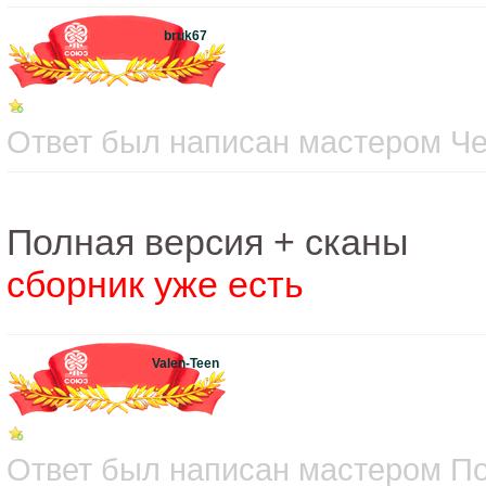
bruk67
Ответ был написан мастером Чет
Полная версия + сканы
сборник уже есть
Valen-Teen
Ответ был написан мастером Пон