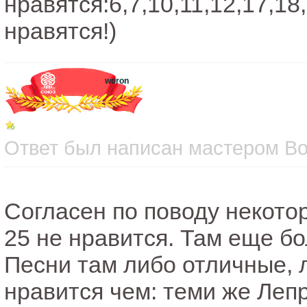
нравятся:6,7,10,11,12,17,18
нравятся!)
woron
Ответ был написан мастером Вос
Согласен по поводу некото
25 не нравится. Там еще бо
Песни там либо отличные, 
нравится чем: теми же Леп