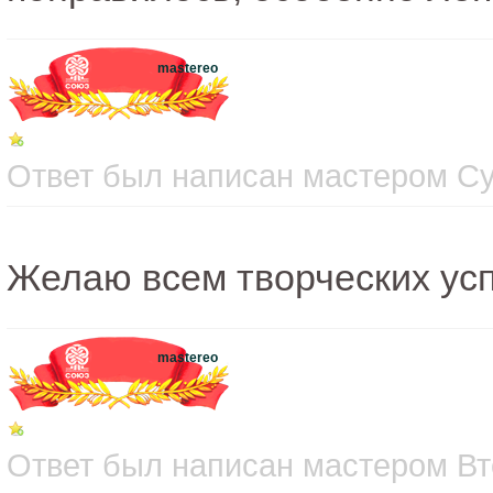
mastereo
Ответ был написан мастером Суб
Желаю всем творческих усп
mastereo
Ответ был написан мастером Вто