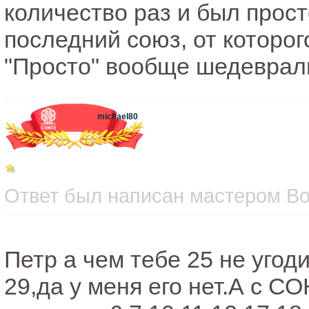
количество раз и был просто
последний союз, от которог
"Просто" вообще шедеврал
michael80
Ответ был написан мастером Вос
Петр а чем тебе 25 не уго
29,да у меня его нет.А с С