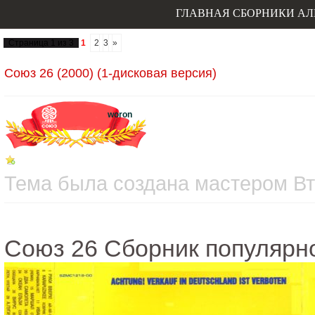
ГЛАВНАЯ
СБОРНИКИ
АЛ
Страница
1
из
3
1
2
3
»
Союз 26 (2000) (1-дисковая версия)
woron
Тема была создана мастером Вто
Союз 26 Сборник популярн