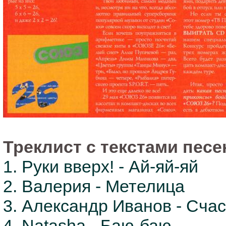
Треклист с текстами песе
1. Руки вверх! - Ай-яй-яй
2. Валерия - Метелица
3. Александр Иванов - Счас
4. Natasha - Баю-баю