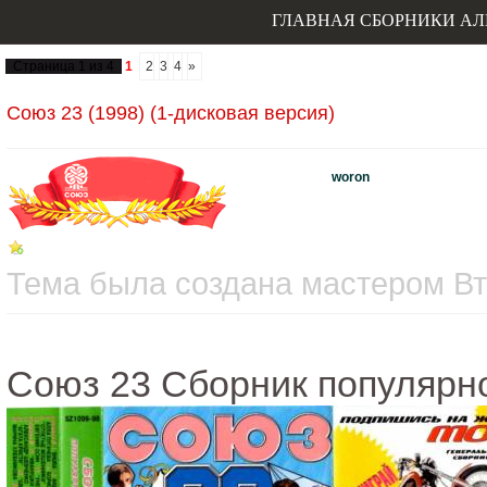
ГЛАВНАЯ
СБОРНИКИ
АЛ
Страница
1
из
4
1
2
3
4
»
Союз 23 (1998) (1-дисковая версия)
woron
Тема была создана мастером Вто
Союз 23 Сборник популярн