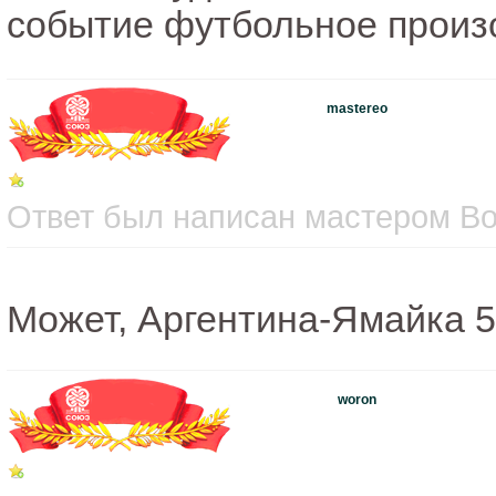
событие футбольное произ
mastereo
Ответ был написан мастером Вос
Может, Аргентина-Ямайка 5
woron