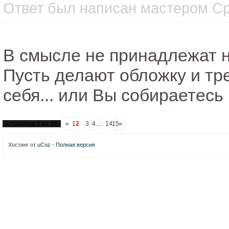
Ответ был написан мастером Сре
В смысле не принадлежат 
Пусть делают обложку и тре
себя... или Вы собираетесь
Страница
2
из
15
«
1
2
3
4
…
14
15
»
Хостинг от
uCoz
-
Полная версия