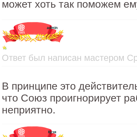
может хоть так поможем ему
admin
Ответ был написан мастером Сре
В принципе это действител
что Союз проигнорирует ра
неприятно.
Кузя