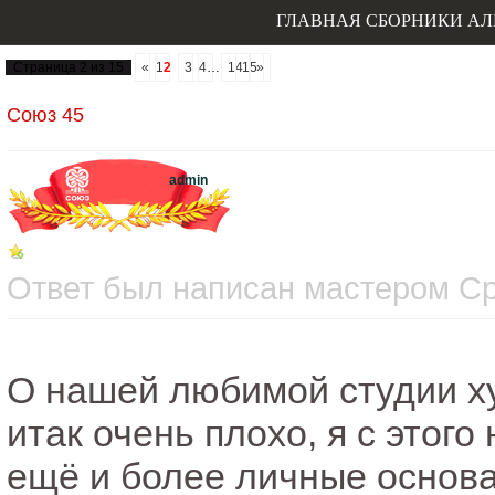
ГЛАВНАЯ
СБОРНИКИ
АЛ
Страница
2
из
15
«
1
2
3
4
…
14
15
»
Союз 45
admin
Ответ был написан мастером Сре
О нашей любимой студии х
итак очень плохо, я с этого
ещё и более личные основа