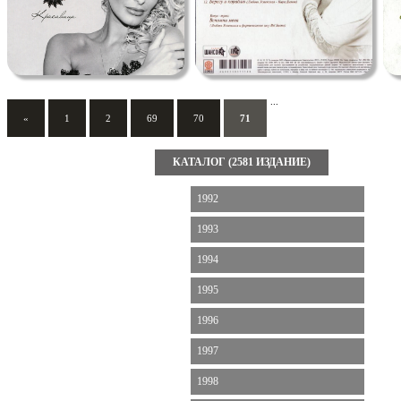
...
«
1
2
69
70
71
КАТАЛОГ (2581 ИЗДАНИЕ)
1992
1993
1994
1995
1996
1997
1998