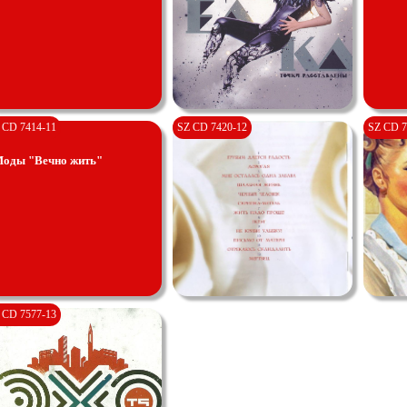
 CD 7414-11
SZ CD 7420-12
SZ CD 7
Моды "Вечно жить"
 CD 7577-13