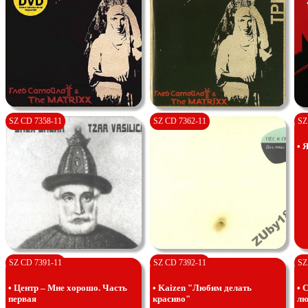
SZ CD 7358-11
SZ CD 7362-11
SZ
• 
SZ CD 7391-11
SZ CD 7392-11
SZ
• Центр – Мне хорошо. Часть
• Kaizen "Любим делать
• 
первая
красиво"
лю