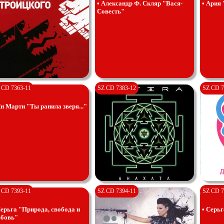
• Александр Ф. Скляр "Вася-
• Ария 
Совесть"
 CD 7363-11
SZ CD 7383-12
SZ CD 7
Ян Марти "Ты ранила зверя..."
 CD 7393-11
SZ CD 7394-11
SZ CD 7
Серьга "Природа, свобода и
• Серьг
бовь"