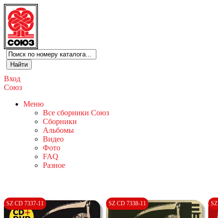
Вход
Союз
Меню
Все сборники Союз
Сборники
Альбомы
Видео
Фото
FAQ
Разное
SZ CD 7337-11
SZ CD 7338-11
SZ