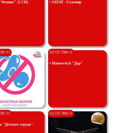
"Феникс" (2 CD)
• SAYAF - Сувенир
387-11
SZ CD 7388-11
• Mainswitch "Дар"
397-11
SZ CD 7406-11
а "Детское сердце"