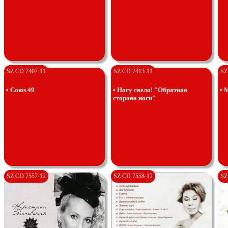
SZ CD 7407-11
SZ CD 7413-11
SZ
• Союз 49
• Ногу свело! "Обратная
• 
сторона ноги"
SZ CD 7557-12
SZ CD 7558-12
SZ