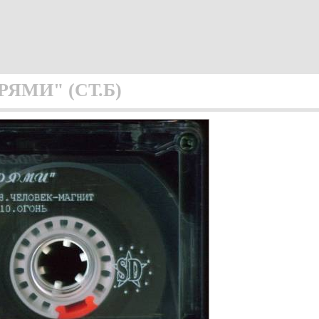
ЯМИ" (СТ.Б)