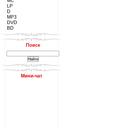
MC
LP
D
MP3
DVD
BD
Поиск
Мини-чат