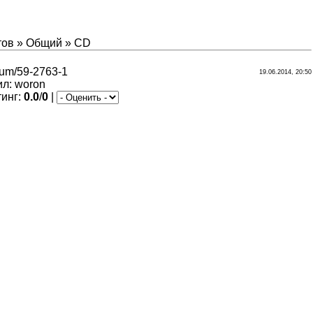
тов
»
Общий
»
CD
orum/59-2763-1
19.06.2014, 20:50
ил
:
woron
тинг
:
0.0
/
0
|