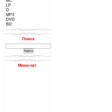
MC
LP
D
MP3
DVD
BD
Поиск
Мини-чат