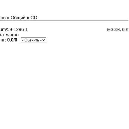
тов
»
Общий
»
CD
orum/59-1296-1
10.08.2009, 13:47
ил
:
woron
инг
:
0.0
/
0
|