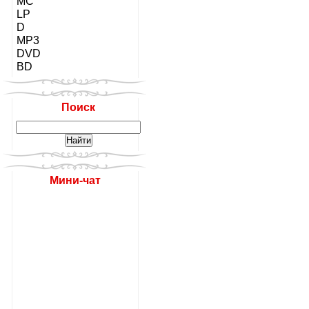
MC
LP
D
MP3
DVD
BD
Поиск
Мини-чат