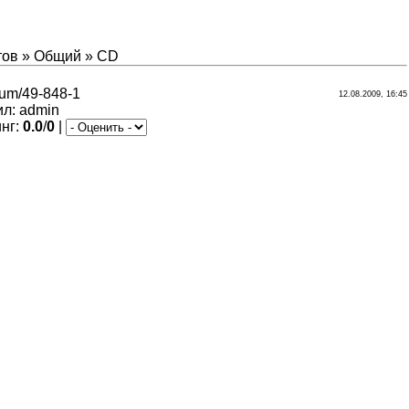
тов
»
Общий
»
CD
orum/49-848-1
12.08.2009, 16:45
ил
:
admin
инг
:
0.0
/
0
|