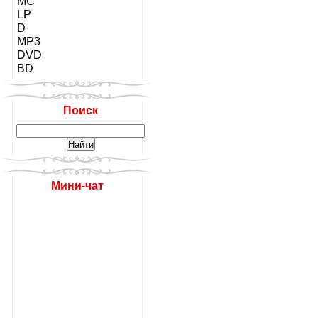
MC
LP
D
MP3
DVD
BD
Поиск
Мини-чат