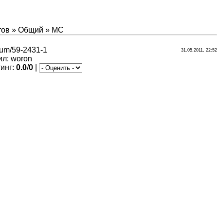
тов
»
Общий
»
MC
orum/59-2431-1
31.05.2011, 22:52
ил
:
woron
инг
:
0.0
/
0
|