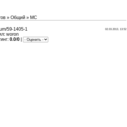
тов
»
Общий
»
MC
orum/59-1405-1
02.03.2013, 13:52
ил
:
woron
тинг
:
0.0
/
0
|