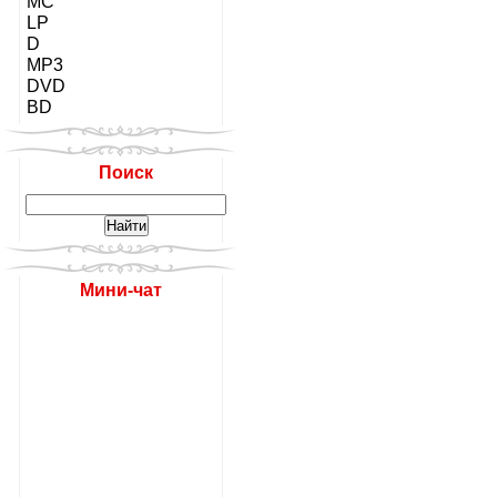
MC
LP
D
MP3
DVD
BD
Поиск
Мини-чат